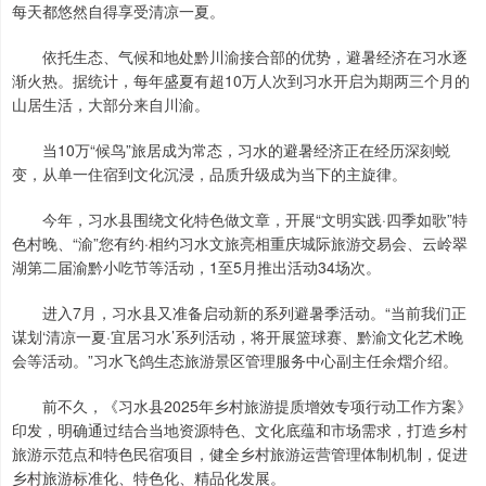
每天都悠然自得享受清凉一夏。
依托生态、气候和地处黔川渝接合部的优势，避暑经济在习水逐
渐火热。据统计，每年盛夏有超10万人次到习水开启为期两三个月的
山居生活，大部分来自川渝。
当10万“候鸟”旅居成为常态，习水的避暑经济正在经历深刻蜕
变，从单一住宿到文化沉浸，品质升级成为当下的主旋律。
今年，习水县围绕文化特色做文章，开展“文明实践·四季如歌”特
色村晚、“渝”您有约·相约习水文旅亮相重庆城际旅游交易会、云岭翠
湖第二届渝黔小吃节等活动，1至5月推出活动34场次。
进入7月，习水县又准备启动新的系列避暑季活动。“当前我们正
谋划‘清凉一夏·宜居习水’系列活动，将开展篮球赛、黔渝文化艺术晚
会等活动。”习水飞鸽生态旅游景区管理服务中心副主任余熠介绍。
前不久，《习水县2025年乡村旅游提质增效专项行动工作方案》
印发，明确通过结合当地资源特色、文化底蕴和市场需求，打造乡村
旅游示范点和特色民宿项目，健全乡村旅游运营管理体制机制，促进
乡村旅游标准化、特色化、精品化发展。