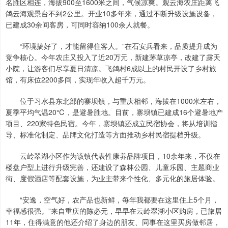
名胜区相连，海拔900至1600米之间，气候凉爽。观云海农庄距离飞
鸽云海观景台不到2公里。开业10多年来，通过不断升级设施设备，
已建成30余间客房，可同时容纳100余人就餐。
“环境搞好了，才能留得住客人。”在石安兵看来，品质提升成为
竞争核心。今年农庄又投入了近20万元，新建茅草凉亭，改建了露天
小院，让游客们尽享夏日清凉。飞鸽村6成以上的村民开设了乡村旅
馆，有床位2200多间，实现年收入超千万元。
位于习水县东北部的寨坝镇，与重庆相邻，海拔在1000米左右，
夏季平均气温20℃，是避暑胜地。目前，寨坝镇已建成16个避暑地产
项目、220家特色民宿。今年，寨坝镇还成立民宿协会，将从培训指
导、标准化制定、品牌文化打造等方面推动乡村民宿提档升级。
云岭翠湖小区作为该镇代表性康养品牌项目，10余年来，不仅在
楼盘户型上进行升级完善，还建设了森林公园、儿童乐园、主题商业
街、度假酒店等配套设施，为业主带来个性化、多元化的旅居体验。
“安逸，空气好，农产品也新鲜，每年我都要在这里住上5个月，
幸福感很强。”来自重庆的陈必元，早早在云岭翠湖小区购房，已旅居
11年，住得满意的他还介绍了身边的朋友、同事在这里买房做邻居，