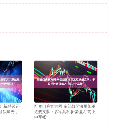
 比福特级还
配资门户官方网 东部战区海军某驱
疑似曝光，
逐舰支队：多军兵种参谋编入“海上
中军帐”